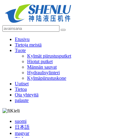
Etusivu
Tietoja meistä
Tuote
Kylmät piirustusputket
Hiotut putket
Männän sauvat
Hydraulisylinteri
Kylmäpiirustuskone
Uutiset
Tietoa
Ota yhteyttä
palaute
Kieli
suomi
日本語
magyar