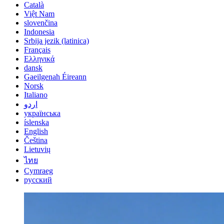
Català
Việt Nam
slovenčina
Indonesia
Srbija jezik (latinica)
Français
Ελληνικά
dansk
Gaeilgenah Éireann
Norsk
Italiano
اردو
українська
íslenska
English
Čeština
Lietuvių
ไทย
Cymraeg
русский