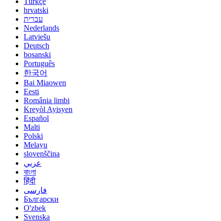
Türkçe
hrvatski
עברית
Nederlands
Latviešu
Deutsch
bosanski
Português
한국어
Bai Miaowen
Eesti
România limbi
Kreyòl Ayisyen
Español
Malti
Polski
Melayu
slovenščina
عربي
বাংলা
हिंदी
فارسی
Български
O'zbek
Svenska